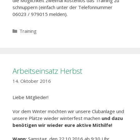
die Möglichkeit zweimal kostenlos das Training zu
schnuppern (einfach unter der Telefonnummer
06023 / 979015 melden).
Kategorien
Training
Arbeitseinsatz Herbst
14. Oktober 2016
Liebe Mitglieder!
Vor dem Winter möchten wir unsere Clubanlage und
unsere Plätze wieder winterfest machen
und dazu
benötigen wir wieder eure aktive Mithilfe!
Wann:
Samstag, den 22.10.2016 ab 9:30 Uhr