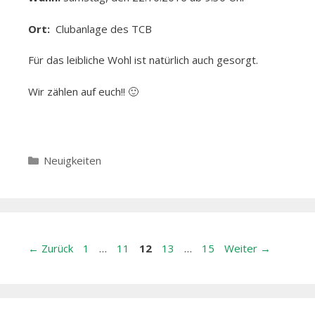
Ort:
Clubanlage des TCB
Für das leibliche Wohl ist natürlich auch gesorgt.
Wir zählen auf euch!! 🙂
Kategorien
Neuigkeiten
Beitrags-
Seite
Seite
Seite
Seite
Seite
←
Zurück
1
…
11
12
13
…
15
Weiter
→
Navigation