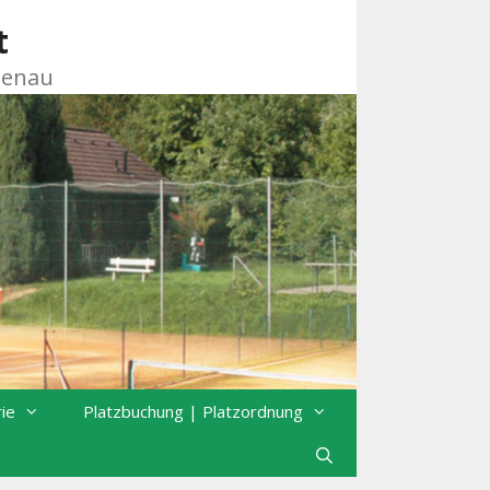
t
zenau
rie
Platzbuchung | Platzordnung