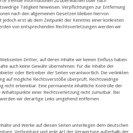
herte fremde Informationen zu überwachen oder nach
tswidrige Tätigkeit hinweisen. Verpflichtungen zur Entfernung
onen nach den allgemeinen Gesetzen bleiben hiervon
st jedoch erst ab dem Zeitpunkt der Kenntnis einer konkreten
werden von entsprechenden Rechtsverletzungen werden wir
ebseiten Dritter, auf deren Inhalte wir keinen Einfluss haben.
alte auch keine Gewähr übernehmen. Für die Inhalte der
Anbieter oder Betreiber der Seiten verantwortlich. Die verlinkten
ung auf mögliche Rechtsverstöße überprüft. Rechtswidrige
g nicht erkennbar. Eine permanente inhaltliche Kontrolle der
e Anhaltspunkte einer Rechtsverletzung nicht zumutbar. Bei
erden wir derartige Links umgehend entfernen.
 Inhalte und Werke auf diesen Seiten unterliegen dem deutschen
beitung, Verbreitung und jede Art der Verwertung außerhalb der