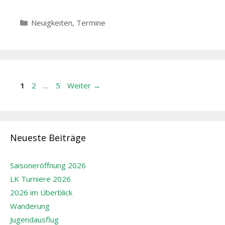
Kategorien
Neuigkeiten
,
Termine
Beitrags-
Seite
Seite
Seite
1
2
…
5
Weiter
→
Navigation
Neueste Beiträge
Saisoneröffnung 2026
LK Turniere 2026
2026 im Überblick
Wanderung
Jugendausflug