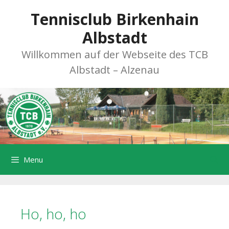
Zum
Tennisclub Birkenhain
Inhalt
springen
Albstadt
Willkommen auf der Webseite des TCB
Albstadt – Alzenau
Menu
Ho, ho, ho