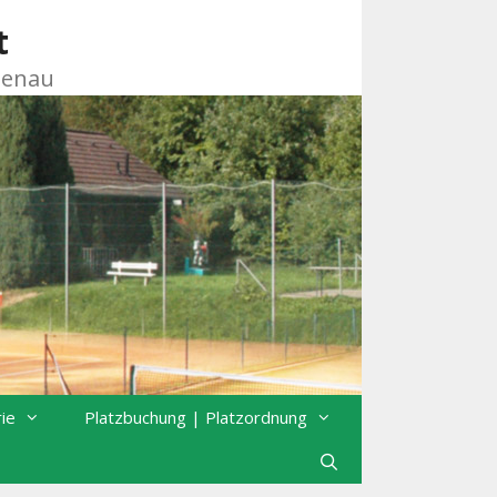
t
zenau
rie
Platzbuchung | Platzordnung