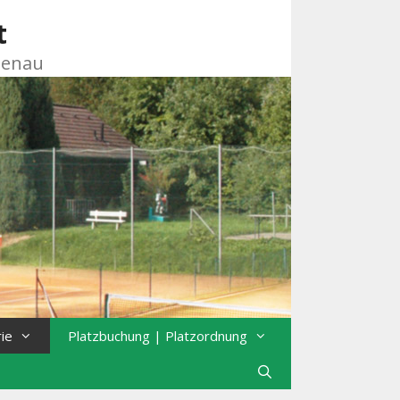
t
zenau
rie
Platzbuchung | Platzordnung