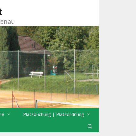
t
zenau
rie
Platzbuchung | Platzordnung