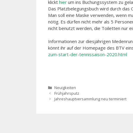
klickt
hier
um ins Buchungssystem zu gelang
Das Platzbelegungsbuch wird durch das 
Man soll eine Maske verwenden, wenn man 
nötig. Es dürfen nicht mehr als 5 Person
nicht benutzt werden, die Toiletten nur e
Informationen zur diesjährigen Medenru
könnt ihr auf der Homepage des BTV ein
zum-start-der-tennissaison-2020.html
Kategorien
Neuigkeiten
Beitrags-
Frühjahrsputz
Navigation
Jahreshauptversammlung neu terminiert