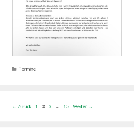
Kategorien
Termine
Beitrags-
Seite
Seite
Seite
Seite
←
Zurück
1
2
3
…
15
Weiter
→
Navigation