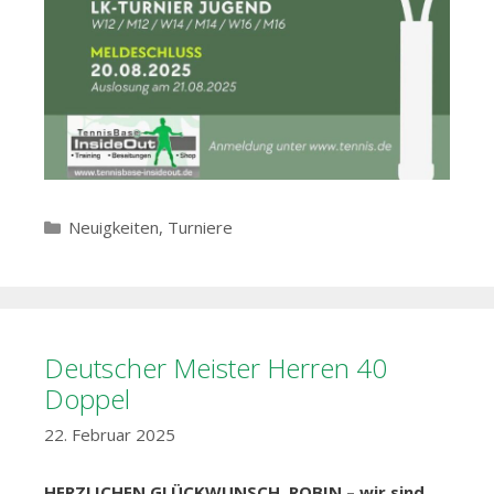
Kategorien
Neuigkeiten
,
Turniere
Deutscher Meister Herren 40
Doppel
22. Februar 2025
HERZLICHEN GLÜCKWUNSCH, ROBIN – wir sind