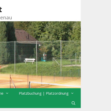
t
zenau
rie
Platzbuchung | Platzordnung