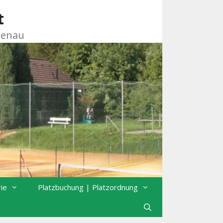
t
zenau
rie
Platzbuchung | Platzordnung