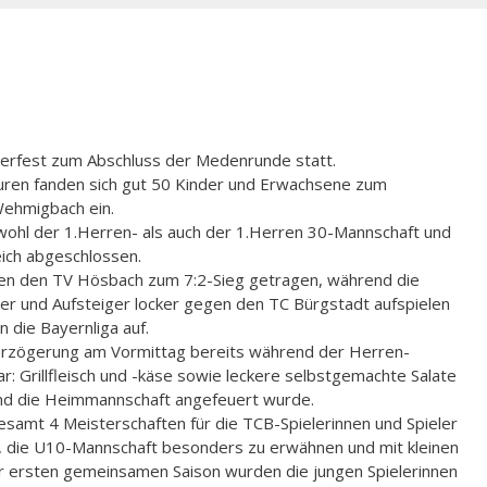
erfest zum Abschluss der Medenrunde statt.
ren fanden sich gut 50 Kinder und Erwachsene zum
ehmigbach ein.
sowohl der 1.Herren- als auch der 1.Herren 30-Mannschaft und
eich abgeschlossen.
en den TV Hösbach zum 7:2-Sieg getragen, während die
er und Aufsteiger locker gegen den TC Bürgstadt aufspielen
 die Bayernliga auf.
erzögerung am Vormittag bereits während der Herren-
r: Grillfleisch und -käse sowie leckere selbstgemachte Salate
nd die Heimmannschaft angefeuert wurde.
gesamt 4 Meisterschaften für die TCB-Spielerinnen und Spieler
n, die U10-Mannschaft besonders zu erwähnen und mit kleinen
rer ersten gemeinsamen Saison wurden die jungen Spielerinnen