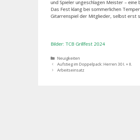
und Spieler ungeschlagen Meister – eine 
Das Fest klang bei sommerlichen Temper
Gitarrenspiel der Mitglieder, selbst erst
Bilder: TCB Grillfest 2024
Kategorien
Neuigkeiten
Beitrags-
Aufstieg im Doppelpack: Herren 30 I. + II.
Navigation
Arbeitseinsatz