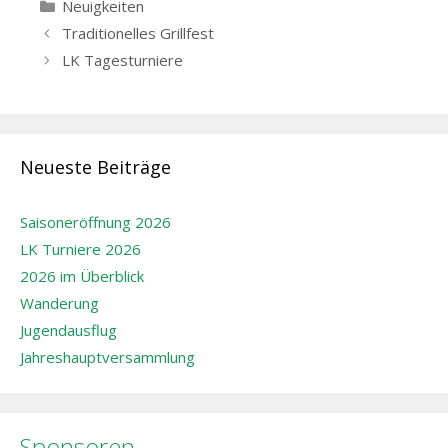
Kategorien
Neuigkeiten
Beitrags-
Traditionelles Grillfest
Navigation
LK Tagesturniere
Neueste Beiträge
Saisoneröffnung 2026
LK Turniere 2026
2026 im Überblick
Wanderung
Jugendausflug
Jahreshauptversammlung
Sponsoren