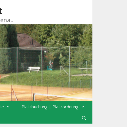
t
zenau
rie
Platzbuchung | Platzordnung